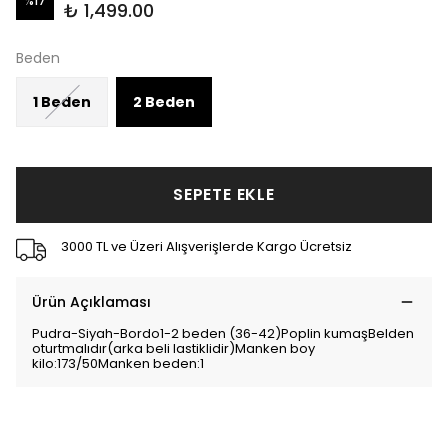
%
17
₺ 1,499.00
Beden
1 Beden
2 Beden
SEPETE EKLE
3000 TL ve Üzeri Alışverişlerde Kargo Ücretsiz
Ürün Açıklaması
Pudra-Siyah-Bordo1-2 beden (36-42)Poplin kumaşBelden
oturtmalıdır(arka beli lastiklidir)Manken boy
kilo:173/50Manken beden:1