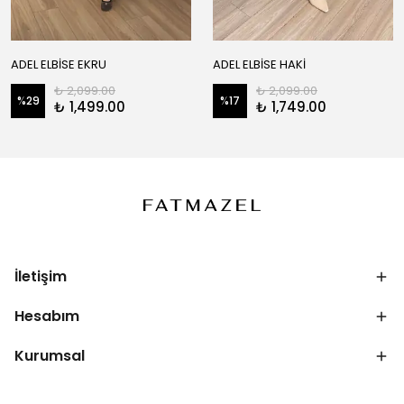
ADEL ELBİSE EKRU
ADEL ELBİSE HAKİ
₺ 2,099.00
₺ 2,099.00
%
29
%
17
₺ 1,499.00
₺ 1,749.00
İletişim
Hesabım
Kurumsal