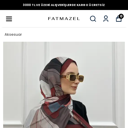
3000 TL VE ÜZERI ALIŞVERIŞLERDE KARGO ÜCRETSIZ
0
Aksesuar