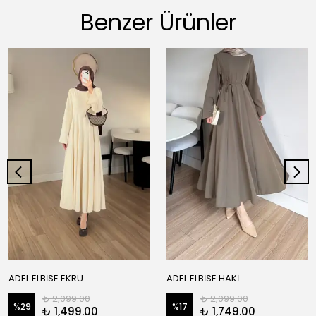
Benzer Ürünler
ADEL ELBİSE EKRU
ADEL ELBİSE HAKİ
₺ 2,099.00
₺ 2,099.00
%
29
%
17
₺ 1,499.00
₺ 1,749.00