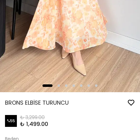
BRONS ELBİSE TURUNCU
₺ 3,299.00
%
55
₺ 1,499.00
Beden