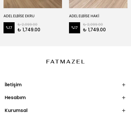
ADEL ELBİSE EKRU
ADEL ELBİSE HAKİ
₺ 2,099.00
₺ 2,099.00
%
17
%
17
₺ 1,749.00
₺ 1,749.00
İletişim
Hesabım
Kurumsal