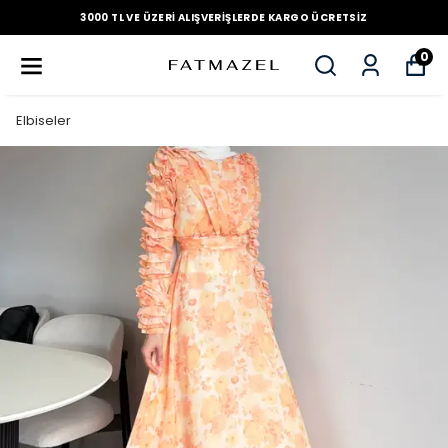
3000 TL VE ÜZERI ALIŞVERIŞLERDE KARGO ÜCRETSIZ
0
Elbiseler