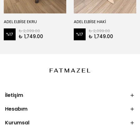
ADEL ELBİSE EKRU
ADEL ELBİSE HAKİ
₺ 2,099.00
₺ 2,099.00
%
17
%
17
₺ 1,749.00
₺ 1,749.00
İletişim
Hesabım
Kurumsal