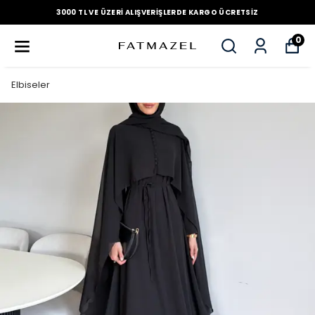
3000 TL VE ÜZERI ALIŞVERIŞLERDE KARGO ÜCRETSIZ
0
Elbiseler