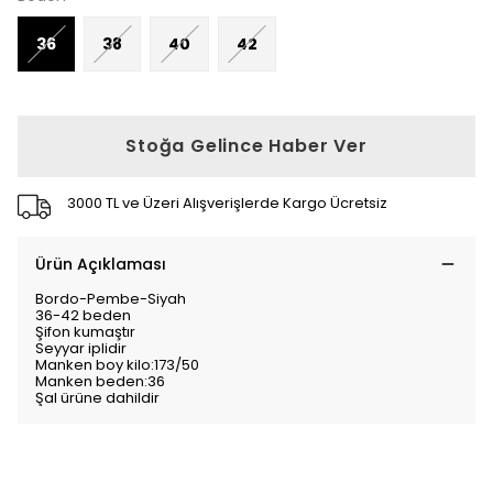
36
38
40
42
Stoğa Gelince Haber Ver
3000 TL ve Üzeri Alışverişlerde Kargo Ücretsiz
Ürün Açıklaması
Bordo-Pembe-Siyah
36-42 beden
Şifon kumaştır
Seyyar iplidir
Manken boy kilo:173/50
Manken beden:36
Şal ürüne dahildir