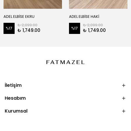
ADEL ELBİSE EKRU
ADEL ELBİSE HAKİ
₺ 2,099.00
₺ 2,099.00
%
17
%
17
₺ 1,749.00
₺ 1,749.00
İletişim
Hesabım
Kurumsal