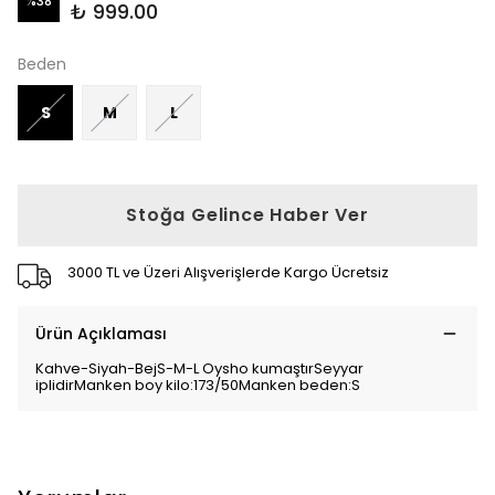
%
38
₺ 999.00
Beden
S
M
L
Stoğa Gelince Haber Ver
3000 TL ve Üzeri Alışverişlerde Kargo Ücretsiz
Ürün Açıklaması
Kahve-Siyah-BejS-M-L Oysho kumaştırSeyyar
iplidirManken boy kilo:173/50Manken beden:S