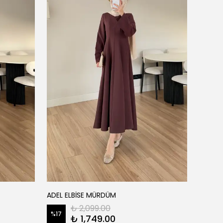
ADEL ELBİSE MÜRDÜM
AGATHA
₺ 2,099.00
%
17
%
28
₺ 1,749.00