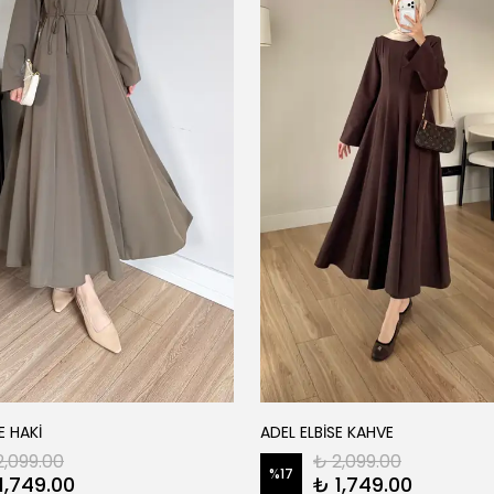
E HAKİ
ADEL ELBİSE KAHVE
2,099.00
₺ 2,099.00
%
17
1,749.00
₺ 1,749.00