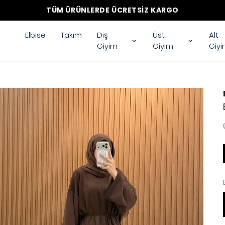
TÜM ÜRÜNLERDE ÜCRETSIZ KARGO
Elbise
Takım
Dış
Üst
Alt
Giyim
Giyim
Giy