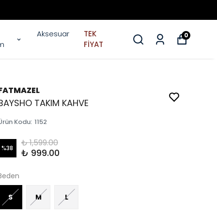
Aksesuar
TEK
0
im
FİYAT
FATMAZEL
BAYSHO TAKIM KAHVE
Ürün Kodu
:
1152
₺ 1,599.00
%
38
₺ 999.00
Beden
S
M
L