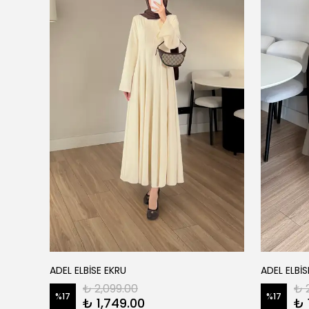
ADEL ELBİSE EKRU
ADEL ELBİS
₺ 2,099.00
₺ 
%
17
%
17
₺ 1,749.00
₺ 