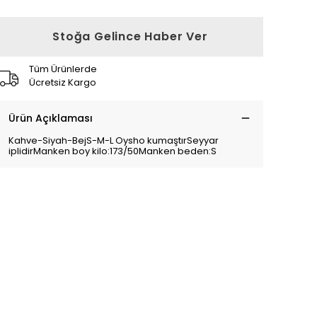
Stoğa Gelince Haber Ver
Tüm Ürünlerde
Ücretsiz Kargo
Ürün Açıklaması
Kahve-Siyah-BejS-M-L Oysho kumaştırSeyyar
iplidirManken boy kilo:173/50Manken beden:S