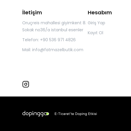
İletişim
Hesabım
Oruçreis mahallesi giyimkent 8.
Giriş Yap
Sokak no36/a istanbul esenler
Kayıt Ol
Telefon: +90 536 971 4826
Mail:
info@fatmazelbutik.com