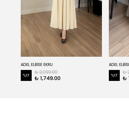
ADEL ELBİSE EKRU
ADEL ELBİS
₺ 2,099.00
₺ 
%
17
%
17
₺ 1,749.00
₺ 