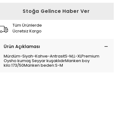
Stoğa Gelince Haber Ver
Tüm Ürünlerde
Ücretsiz Kargo
Ürün Açıklaması
Mürdüm-Siyah-Kahve-AntrasitS-M,L-XLPremium
Oysho kumaş Seyyar kuşaklıdırManken boy
kilo:173/50Manken beden:S-M