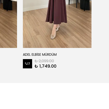
ADEL ELBİSE MÜRDÜM
AGATHA
₺ 2,099.00
%
17
%
28
₺ 1,749.00