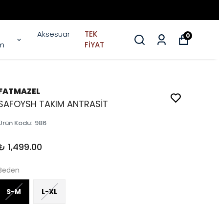
Aksesuar
TEK
0
im
FİYAT
FATMAZEL
SAFOYSH TAKIM ANTRASİT
Ürün Kodu
:
986
₺ 1,499.00
Beden
S-M
L-XL