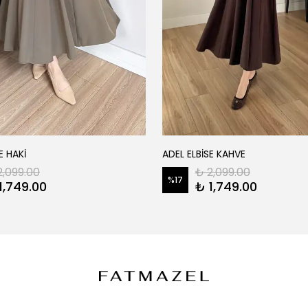
E HAKİ
ADEL ELBİSE KAHVE
2,099.00
₺ 2,099.00
%
17
1,749.00
₺ 1,749.00