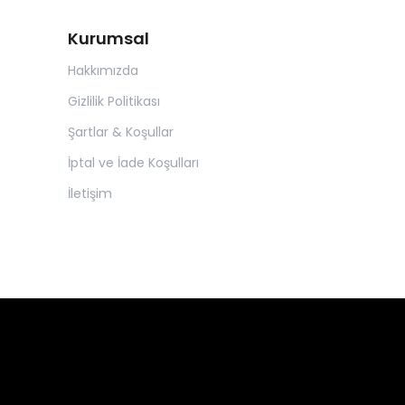
Kurumsal
Hakkımızda
Gizlilik Politikası
Şartlar & Koşullar
İptal ve İade Koşulları
İletişim