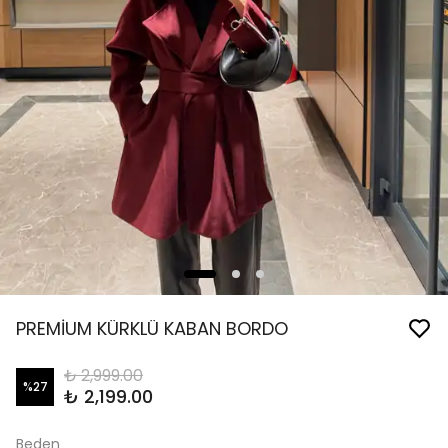
PREMİUM KÜRKLÜ KABAN BORDO
₺ 2,999.00
%
27
₺ 2,199.00
Beden