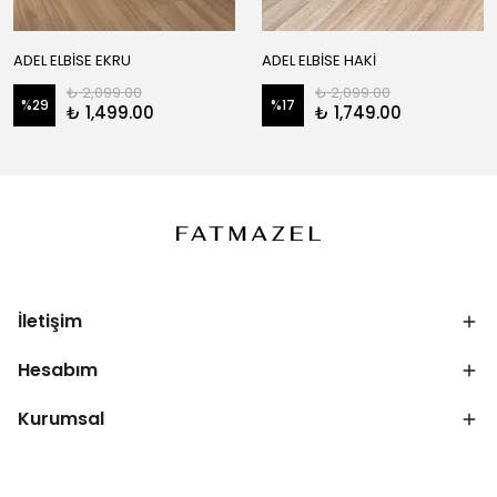
ADEL ELBİSE EKRU
ADEL ELBİSE HAKİ
₺ 2,099.00
₺ 2,099.00
%
29
%
17
₺ 1,499.00
₺ 1,749.00
İletişim
Hesabım
Kurumsal