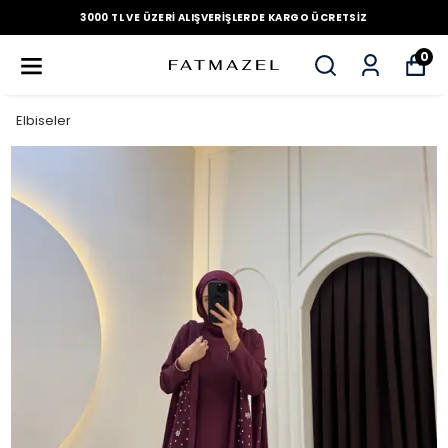
3000 TL VE ÜZERI ALIŞVERIŞLERDE KARGO ÜCRETSIZ
0
Elbiseler