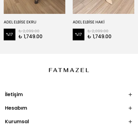
ADEL ELBİSE EKRU
ADEL ELBİSE HAKİ
₺ 2,099.00
₺ 2,099.00
%
17
%
17
₺ 1,749.00
₺ 1,749.00
İletişim
Hesabım
Kurumsal