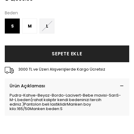
Beden
S
M
L
SEPETE EKLE
3000 TL ve Üzeri Alışverişlerde Kargo Ücretsiz
Ürün Açıklaması
Pudra-Kahve-Beyaz-Bordo-Lacivert-Bebe mavisi-SarıS-
M-L beden(rahat kalıptır kendi bedeninizi tercih
ediniz.)Pantolon beli lastiklidirManken boy
kilo:165/50Manken beden:S