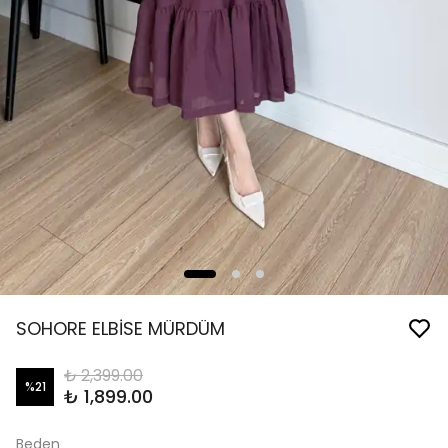
SOHORE ELBİSE MÜRDÜM
₺ 2,399.00
%
21
₺ 1,899.00
Beden