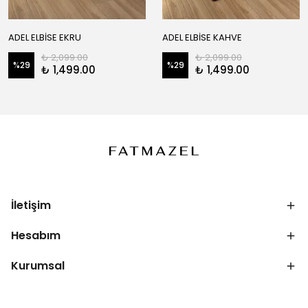
ADEL ELBİSE EKRU
ADEL ELBİSE KAHVE
₺ 2,099.00
₺ 2,099.00
%
29
%
29
₺ 1,499.00
₺ 1,499.00
İletişim
Hesabım
Kurumsal