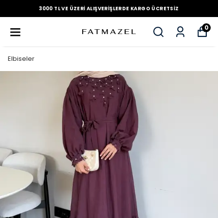
3000 TL VE ÜZERI ALIŞVERIŞLERDE KARGO ÜCRETSIZ
0
Elbiseler