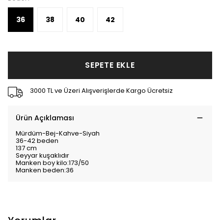
36
38
40
42
SEPETE EKLE
3000 TL ve Üzeri Alışverişlerde Kargo Ücretsiz
Ürün Açıklaması
Mürdüm-Bej-Kahve-Siyah
36-42 beden
137 cm
Seyyar kuşaklıdır
Manken boy kilo:173/50
Manken beden:36