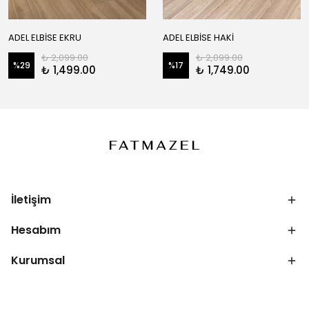
ADEL ELBİSE EKRU
ADEL ELBİSE HAKİ
₺ 2,099.00
₺ 2,099.00
%
29
%
17
₺ 1,499.00
₺ 1,749.00
İletişim
Hesabım
Kurumsal