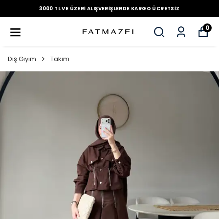
3000 TL VE ÜZERI ALIŞVERIŞLERDE KARGO ÜCRETSIZ
0
Dış Giyim
Takım