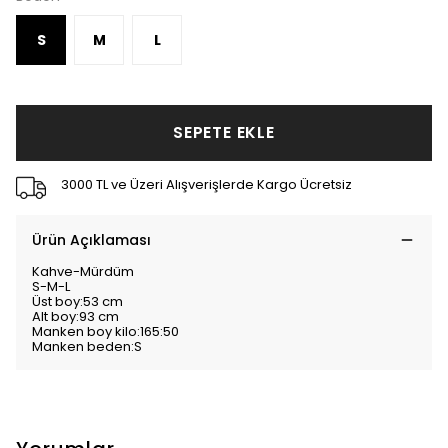
S
M
L
SEPETE EKLE
3000 TL ve Üzeri Alışverişlerde Kargo Ücretsiz
Ürün Açıklaması
Kahve-Mürdüm
S-M-L
Üst boy:53 cm
Alt boy:93 cm
Manken boy kilo:165:50
Manken beden:S