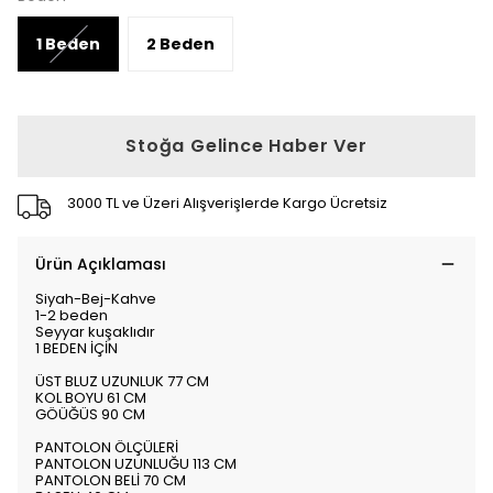
1 Beden
2 Beden
Stoğa Gelince Haber Ver
3000 TL ve Üzeri Alışverişlerde Kargo Ücretsiz
Ürün Açıklaması
Siyah-Bej-Kahve
1-2 beden
Seyyar kuşaklıdır
1 BEDEN İÇİN
ÜST BLUZ UZUNLUK 77 CM
KOL BOYU 61 CM
GÖÜĞÜS 90 CM
PANTOLON ÖLÇÜLERİ
PANTOLON UZUNLUĞU 113 CM
PANTOLON BELİ 70 CM