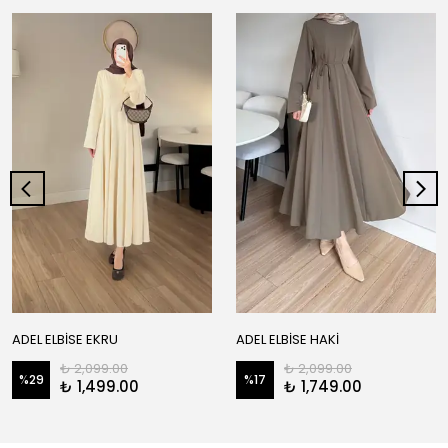
ADEL ELBİSE EKRU
ADEL ELBİSE HAKİ
₺ 2,099.00
₺ 2,099.00
%
29
%
17
₺ 1,499.00
₺ 1,749.00