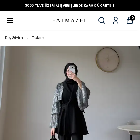
3000 TL VE ÜZERI ALIŞVERIŞLERDE KARGO ÜCRETSIZ
0
Dış Giyim
Takım