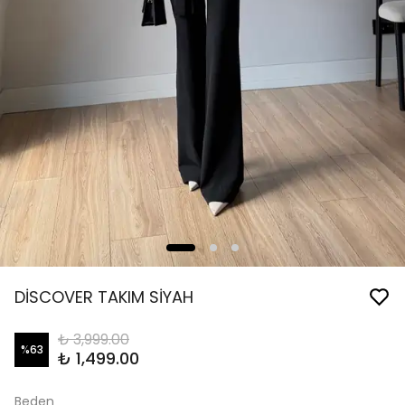
DİSCOVER TAKIM SİYAH
₺ 3,999.00
%
63
₺ 1,499.00
Beden